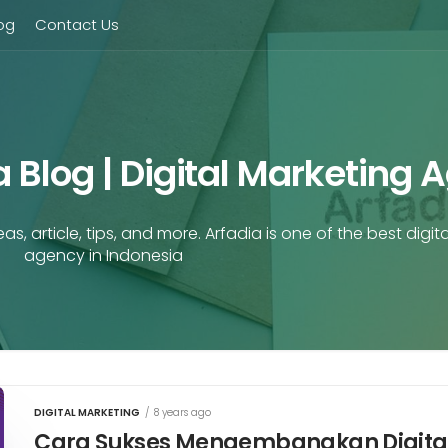
og
Contact Us
ia Blog | Digital Marketing
as, article, tips, and more. Arfadia is one of the best digita
agency in Indonesia
DIGITAL MARKETING
/
8 years ago
Cara Sukses Mengembangkan Digita