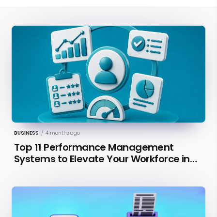
BUSINESS
/
4 months ago
Top 11 Performance Management
Systems to Elevate Your Workforce in
2026 [Updated]