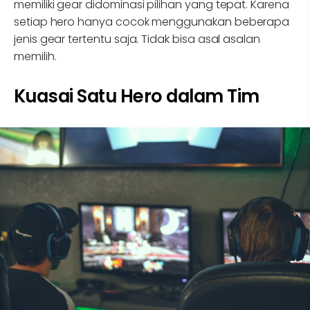
memiliki gear didominasi pilihan yang tepat. Karena
setiap hero hanya cocok menggunakan beberapa
jenis gear tertentu saja. Tidak bisa asal asalan
memilih.
Kuasai Satu Hero dalam Tim