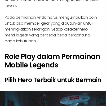
lawan.
Pada permainan Anda harus mengumpulkan poin
untuk bisa membeli gear yang dibutuhkan untuk
meningkatkan serangan. Setiap karakter hero
memiliki gear yang berbeda beda bergantung
pada kebutuhan.
Role Play dalam Permainan
Mobile Legends
Pilih Hero Terbaik untuk Bermain