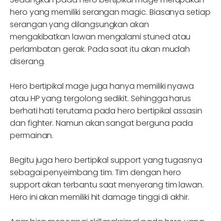
hero yang memiliki serangan magic. Biasanya setiap
serangan yang dilangsungkan akan
mengakibatkan lawan mengalami stuned atau
perlambatan gerak. Pada saat itu akan mudah
diserang.
Hero bertipikal mage juga hanya memiliki nyawa
atau HP yang tergolong sedikit. Sehingga harus
berhati hati terutama pada hero bertipikal assasin
dan fighter. Namun akan sangat berguna pada
permainan.
Begitu juga hero bertipikal support yang tugasnya
sebagai penyeimbang tim. Tim dengan hero
support akan terbantu saat menyerang tim lawan.
Hero ini akan memiliki hit damage tinggi di akhir.