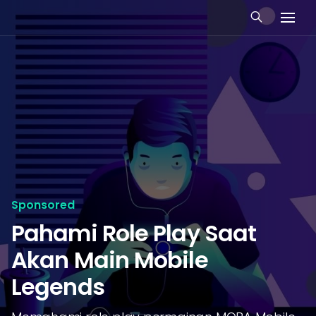
Sponsored
Pahami Role Play Saat
Akan Main Mobile
Legends