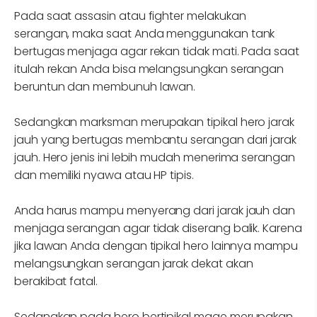
Pada saat assasin atau fighter melakukan
serangan, maka saat Anda menggunakan tank
bertugas menjaga agar rekan tidak mati. Pada saat
itulah rekan Anda bisa melangsungkan serangan
beruntun dan membunuh lawan.
Sedangkan marksman merupakan tipikal hero jarak
jauh yang bertugas membantu serangan dari jarak
jauh. Hero jenis ini lebih mudah menerima serangan
dan memiliki nyawa atau HP tipis.
Anda harus mampu menyerang dari jarak jauh dan
menjaga serangan agar tidak diserang balik. Karena
jika lawan Anda dengan tipikal hero lainnya mampu
melangsungkan serangan jarak dekat akan
berakibat fatal.
Sedangkan pada hero bertipikal mage merupakan