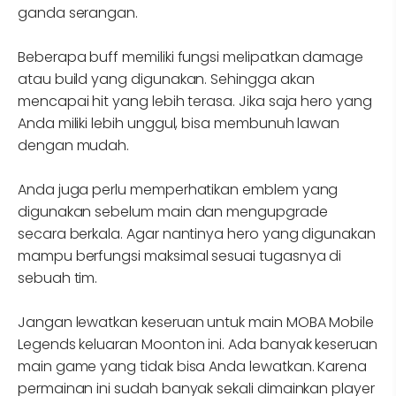
ganda serangan.
Beberapa buff memiliki fungsi melipatkan damage
atau build yang digunakan. Sehingga akan
mencapai hit yang lebih terasa. Jika saja hero yang
Anda miliki lebih unggul, bisa membunuh lawan
dengan mudah.
Anda juga perlu memperhatikan emblem yang
digunakan sebelum main dan mengupgrade
secara berkala. Agar nantinya hero yang digunakan
mampu berfungsi maksimal sesuai tugasnya di
sebuah tim.
Jangan lewatkan keseruan untuk main MOBA Mobile
Legends keluaran Moonton ini. Ada banyak keseruan
main game yang tidak bisa Anda lewatkan. Karena
permainan ini sudah banyak sekali dimainkan player