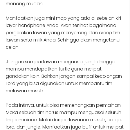
menang mudah.
Manfaatkan juga mini map yang ada di sebelah kiri
layar handphone Anda. Akan terlihat bagaimana
pergerakan lawan yang menyerang dan creep tim
lawan serta milik Anda. Sehingga akan mengetahui
celah.
Jangan sampai lawan menguasai jungle hingga
mampu mendapatkan turtle guna melipat
gandakan koin. Bahkan jangan sampai kecolongan
Lord yang bisa digunakan untuk membantu tim
melawan musuh.
Pada intinya, untuk bisa memenangkan permainan.
Maka sebuah tim harus mampu menguasai seluruh
lini permainan. Mulai dari perlawanan musuh, creep,
lord, dan jungle. Manfaatkan juga buff untuk melipat