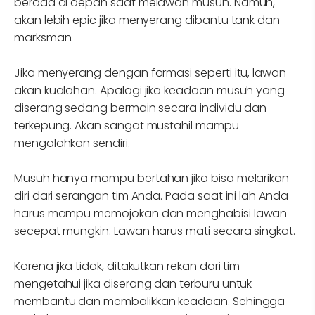
berada di depan saat melawan musuh. Namun,
akan lebih epic jika menyerang dibantu tank dan
marksman.
Jika menyerang dengan formasi seperti itu, lawan
akan kualahan. Apalagi jika keadaan musuh yang
diserang sedang bermain secara individu dan
terkepung. Akan sangat mustahil mampu
mengalahkan sendiri.
Musuh hanya mampu bertahan jika bisa melarikan
diri dari serangan tim Anda. Pada saat ini lah Anda
harus mampu memojokan dan menghabisi lawan
secepat mungkin. Lawan harus mati secara singkat.
Karena jika tidak, ditakutkan rekan dari tim
mengetahui jika diserang dan terburu untuk
membantu dan membalikkan keadaan. Sehingga