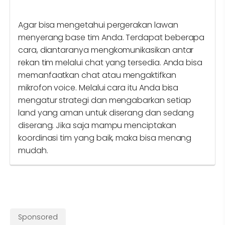
Agar bisa mengetahui pergerakan lawan
menyerang base tim Anda. Terdapat beberapa
cara, diantaranya mengkomunikasikan antar
rekan tim melalui chat yang tersedia. Anda bisa
memanfaatkan chat atau mengaktifkan
mikrofon voice. Melalui cara itu Anda bisa
mengatur strategi dan mengabarkan setiap
land yang aman untuk diserang dan sedang
diserang. Jika saja mampu menciptakan
koordinasi tim yang baik, maka bisa menang
mudah.
Sponsored