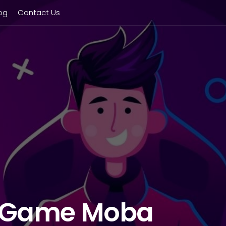
og
Contact Us
 Game Moba