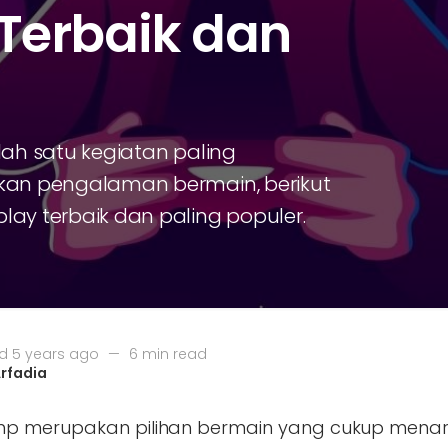
Terbaik dan
h satu kegiatan paling
an pengalaman bermain, berikut
 terbaik dan paling populer.
d 5 years ago
—
6 min read
Arfadia
 merupakan pilihan bermain yang cukup menari