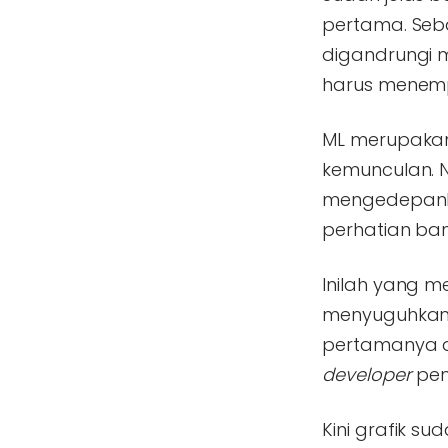
pertama. Seb
digandrungi 
harus menemp
ML merupakan
kemunculan. 
mengedepank
perhatian ba
Inilah yang 
menyuguhkan 
pertamanya d
developer
pen
Kini grafik s