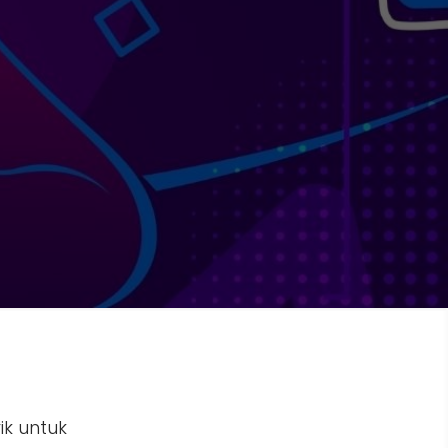
k untuk