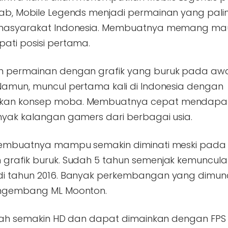
ab, Mobile Legends menjadi permainan yang pali
masyarakat Indonesia. Membuatnya memang ma
ati posisi pertama.
 permainan dengan grafik yang buruk pada aw
Namun, muncul pertama kali di Indonesia dengan
an konsep moba. Membuatnya cepat mendapa
nyak kalangan gamers dari berbagai usia.
membuatnya mampu semakin diminati meski pada
grafik buruk. Sudah 5 tahun semenjak kemuncula
i tahun 2016. Banyak perkembangan yang dimunc
gembang ML Moonton.
udah semakin HD dan dapat dimainkan dengan FPS t