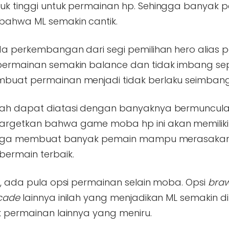
uk tinggi untuk permainan hp. Sehingga banyak 
ahwa ML semakin cantik.
da perkembangan dari segi pemilihan hero alias po
permainan semakin balance dan tidak imbang sepe
buat permainan menjadi tidak berlaku seimbang
ah dapat diatasi dengan banyaknya bermunculan
rgetkan bahwa game moba hp ini akan memiliki 
hingga membuat banyak pemain mampu merasaka
ermain terbaik.
u, ada pula opsi permainan selain moba. Opsi
braw
cade
lainnya inilah yang menjadikan ML semakin di
k permainan lainnya yang meniru.