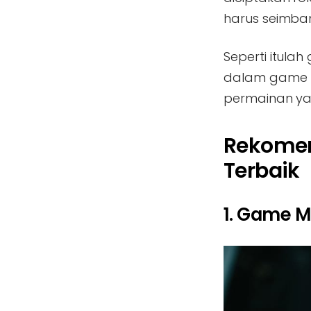
harus seimba
Seperti itul
dalam game p
permainan ya
Rekome
Terbaik
1. Game M