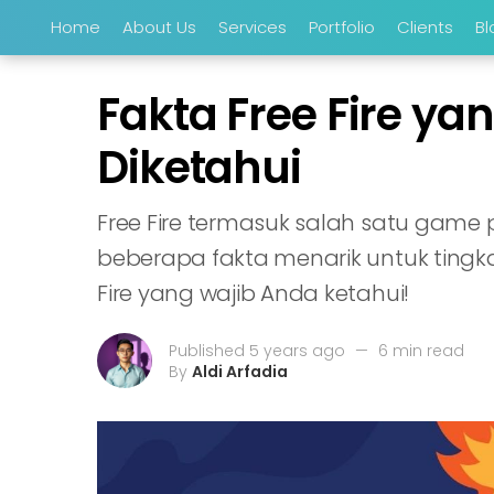
Home
About Us
Services
Portfolio
Clients
Bl
Fakta Free Fire y
Diketahui
Free Fire termasuk salah satu game p
beberapa fakta menarik untuk tingka
Fire yang wajib Anda ketahui!
Published 5 years ago
—
6 min read
By
Aldi Arfadia