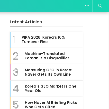
Latest Articles
1
PIPA 2026: Korea's 10%
Turnover Fine
2
Machine-Translated
Korean Is a Disqualifier
3
Measuring GEO in Korea:
Naver Gets Its Own Line
4
Korea's GEO Market Is One
Year Old
5
How Naver AI Briefing Picks
Who Gets Cited