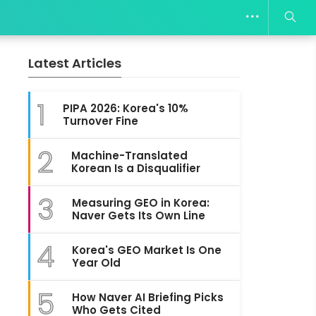
Latest Articles
1
PIPA 2026: Korea's 10%
Turnover Fine
2
Machine-Translated
Korean Is a Disqualifier
3
Measuring GEO in Korea:
Naver Gets Its Own Line
4
Korea's GEO Market Is One
Year Old
5
How Naver AI Briefing Picks
Who Gets Cited