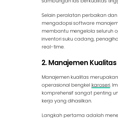
sambungan las berkualitas tingg
Selain peralatan perbaikan dan
mengadopsi software manajemen 
membantu mengelola seluruh op
inventori suku cadang, penagih
real-time.
2. Manajemen Kualitas
Manajemen kualitas merupakan 
operasional bengkel
karoseri
. I
komprehensif sangat penting un
kerja yang dihasilkan.
Langkah pertama adalah meneta