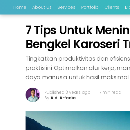
Home
About Us
Services
Portfolio
Clients
Bl
7 Tips Untuk Meni
Bengkel Karoseri 
Tingkatkan produktivitas dan efisiens
praktis ini. Optimalkan alur kerja, 
daya manusia untuk hasil maksimal
Published 3 years ago
—
7 min read
By
Aldi Arfadia