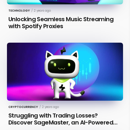
TECHNOLOGY
/
2 years ago
Unlocking Seamless Music Streaming
with Spotify Proxies
CRYPTOCURRENCY
/
2 years ago
Struggling with Trading Losses?
Discover SageMaster, an AI-Powered
Educational Tool for Market Insights