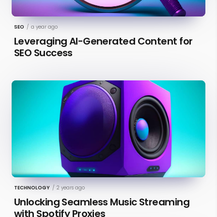
SEO
/
a year ago
Leveraging AI-Generated Content for
SEO Success
TECHNOLOGY
/
2 years ago
Unlocking Seamless Music Streaming
with Spotify Proxies