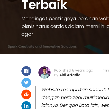
Terbaik
Mengingat pentingnya peranan website
bisnis harus cerdas dalam memilih 
agar
Published 8 years ago
—
1 mi
By
Aldi Arfadia
Website merupakan sebuah la
dengan berbagai multimedia s
lainnya. Dengan kata lain, w