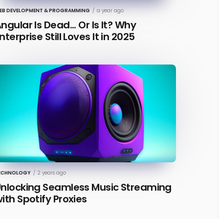
EB DEVELOPMENT & PROGRAMMING
/
a year ago
ngular Is Dead... Or Is It? Why
nterprise Still Loves It in 2025
ECHNOLOGY
/
2 years ago
nlocking Seamless Music Streaming
ith Spotify Proxies