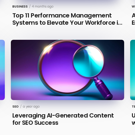
BUSINESS
/
4 months ago
W
Top 11 Performance Management
A
Systems to Elevate Your Workforce in
E
2026 [Updated]
SEO
/
a year ago
T
Leveraging AI-Generated Content
U
for SEO Success
w