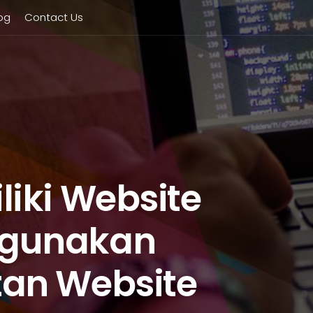
og
Contact Us
iki Website
gunakan
an Website