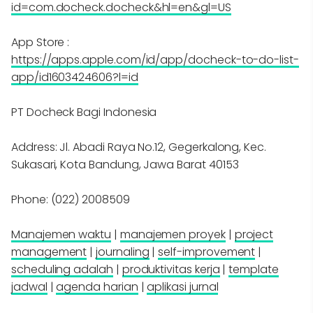
id=com.docheck.docheck&hl=en&gl=US
App Store :
https://apps.apple.com/id/app/docheck-to-do-list-
app/id1603424606?l=id
PT Docheck Bagi Indonesia
Address: Jl. Abadi Raya No.12, Gegerkalong, Kec.
Sukasari, Kota Bandung, Jawa Barat 40153
Phone: (022) 2008509
Manajemen waktu
|
manajemen proyek
|
project
management
|
journaling
|
self-improvement
|
scheduling adalah
|
produktivitas kerja
|
template
jadwal
|
agenda harian
|
aplikasi jurnal