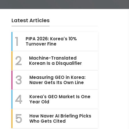
Latest Articles
1
PIPA 2026: Korea's 10%
Turnover Fine
2
Machine-Translated
Korean Is a Disqualifier
3
Measuring GEO in Korea:
Naver Gets Its Own Line
4
Korea's GEO Market Is One
Year Old
5
How Naver AI Briefing Picks
Who Gets Cited