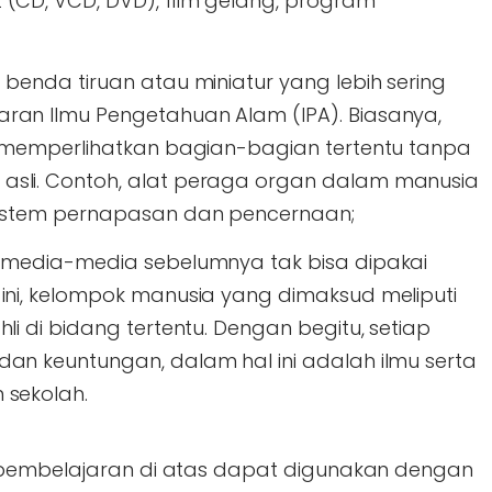
(CD, VCD, DVD), film gelang, program
 benda tiruan atau miniatur yang lebih sering
ran Ilmu Pengetahuan Alam (IPA). Biasanya,
k memperlihatkan bagian-bagian tertentu tanpa
sli. Contoh, alat peraga organ dalam manusia
sistem pernapasan dan pencernaan;
, media-media sebelumnya tak bisa dipakai
ini, kelompok manusia yang dimaksud meliputi
li di bidang tertentu. Dengan begitu, setiap
an keuntungan, dalam hal ini adalah ilmu serta
 sekolah.
 pembelajaran di atas dapat digunakan dengan