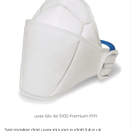
uvex Silv-Air 5100 Premium FFP1
Seri masker dari uvex ini juga sudah lulus uji