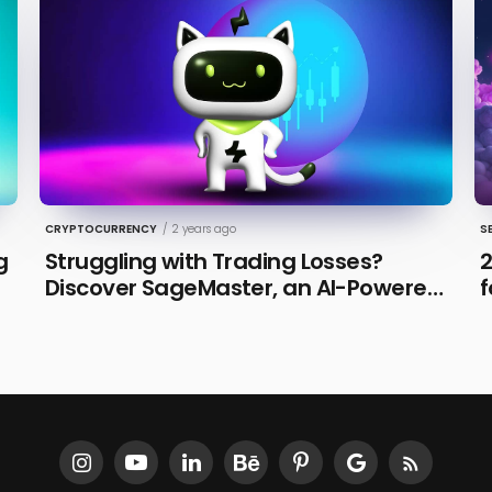
CRYPTOCURRENCY
/
2 years ago
S
g
Struggling with Trading Losses?
2
Discover SageMaster, an AI-Powered
f
Educational Tool for Market Insights