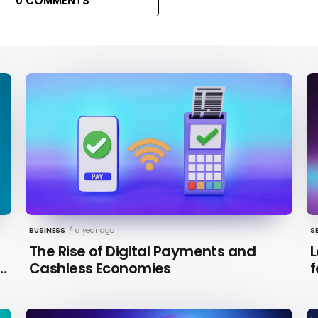
0 COMMENTS
BUSINESS
/
a year ago
S
The Rise of Digital Payments and
L
n
Cashless Economies
f