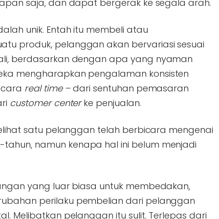
kapan saja, dan dapat bergerak ke segala arah.
alah unik. Entah itu membeli atau
tu produk, pelanggan akan bervariasi sesuai
kali, berdasarkan dengan apa yang nyaman
ereka mengharapkan pengalaman konsisten
secara
real time –
dari sentuhan pemasaran
ari
customer center
ke penjualan.
melihat satu pelanggan telah berbicara mengenai
tahun, namun kenapa hal ini belum menjadi
ntangan yang luar biasa untuk membedakan,
ubahan perilaku pembelian dari pelanggan
. Melibatkan pelanggan itu sulit. Terlepas dari