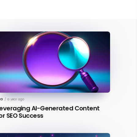
EO
/
a year ago
everaging AI-Generated Content
or SEO Success