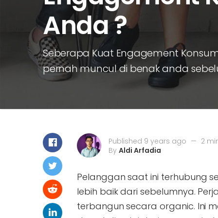
Anda ?
Seberapa Kuat Engagement Konsume
pernah muncul di benak anda sebe
Published 9 years ago
—
2 mi
By
Aldi Arfadia
Pelanggan saat ini terhubung sec
lebih baik dari sebelumnya. Pe
terbangun secara organic. Ini me