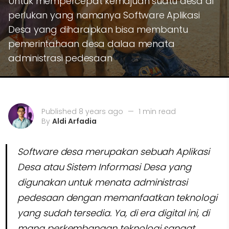
Untuk mempercepat kemajuan suatu desa di
perlukan yang namanya Software Aplikasi
Desa yang diharapkan bisa membantu
pemerintahaan desa dalaa menata
administrasi pedesaan
Published 8 years ago
—
1 min read
By
Aldi Arfadia
Software desa merupakan sebuah Aplikasi
Desa atau Sistem Informasi Desa yang
digunakan untuk menata administrasi
pedesaan dengan memanfaatkan teknologi
yang sudah tersedia. Ya, di era digital ini, di
mana perkembangan teknologi sangat