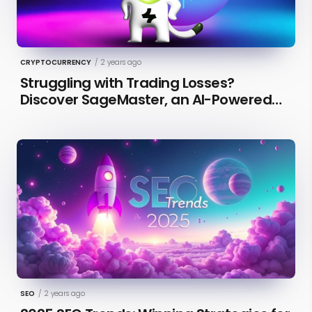
CRYPTOCURRENCY
/
2 years ago
Struggling with Trading Losses?
Discover SageMaster, an AI-Powered
Educational Tool for Market Insights
SEO
/
2 years ago