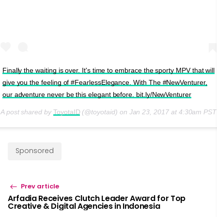
Finally the waiting is over. It's time to embrace the sporty MPV that will
give you the feeling of #FearlessElegance. With The #NewVenturer,
our adventure never be this elegant before. bit.ly/NewVenturer
A post shared by
ToyotaID
(@toyotaid) on
Jan 23, 2017 at 4:30am PST
Sponsored
Prev article
Arfadia Receives Clutch Leader Award for Top
Creative & Digital Agencies in Indonesia