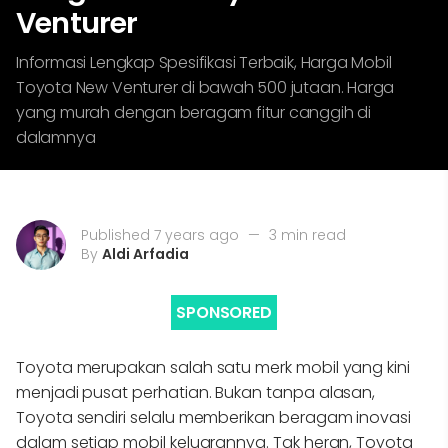
Venturer
Informasi Lengkap Spesifikasi Terbaik, Harga Mobil
Toyota New Venturer di bawah 500 jutaan. Harga
yang murah dengan beragam fitur canggih di
dalamnya
Published 7 years ago
—
3 min read
By
Aldi Arfadia
SPONSORED
Toyota merupakan salah satu merk mobil yang kini
menjadi pusat perhatian. Bukan tanpa alasan,
Toyota sendiri selalu memberikan beragam inovasi
dalam setiap mobil keluarannya. Tak heran, Toyota