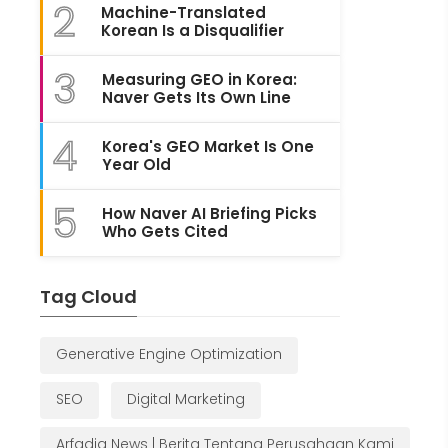
2
Machine-Translated
Korean Is a Disqualifier
3
Measuring GEO in Korea:
Naver Gets Its Own Line
4
Korea's GEO Market Is One
Year Old
5
How Naver AI Briefing Picks
Who Gets Cited
Tag Cloud
Generative Engine Optimization
SEO
Digital Marketing
Arfadia News | Berita Tentang Perusahaan Kami