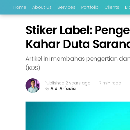
Home
About Us
Services
Portfolio
Clients
Bl
Stiker Label: Pen
Kahar Duta Saran
Artikel ini membahas pengertian dan
(KDS)
Published 2 years ago
—
7 min read
By
Aldi Arfadia