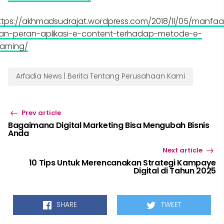
ttps://akhmadsudrajat.wordpress.com/2018/11/05/manfaa
an-peran-aplikasi-e-content-terhadap-metode-e-
earning/
Arfadia News | Berita Tentang Perusahaan Kami
Prev article
Bagaimana Digital Marketing Bisa Mengubah Bisnis
Anda
Next article
10 Tips Untuk Merencanakan Strategi Kampaye
Digital di Tahun 2025
SHARE
TWEET