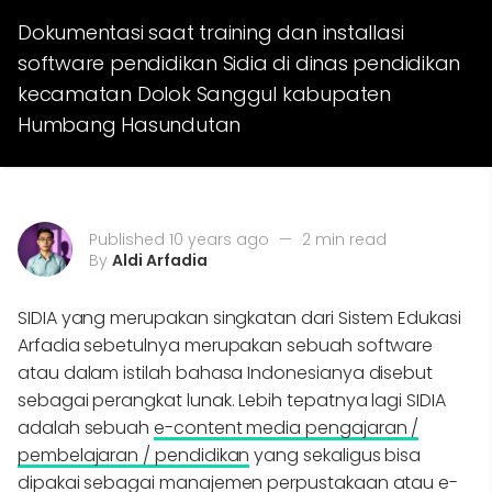
Dokumentasi saat training dan installasi
software pendidikan Sidia di dinas pendidikan
kecamatan Dolok Sanggul kabupaten
Humbang Hasundutan
Published 10 years ago
—
2 min read
By
Aldi Arfadia
SIDIA yang merupakan singkatan dari Sistem Edukasi
Arfadia sebetulnya merupakan sebuah software
atau dalam istilah bahasa Indonesianya disebut
sebagai perangkat lunak. Lebih tepatnya lagi SIDIA
adalah sebuah
e-content media pengajaran /
pembelajaran / pendidikan
yang sekaligus bisa
dipakai sebagai manajemen perpustakaan atau e-