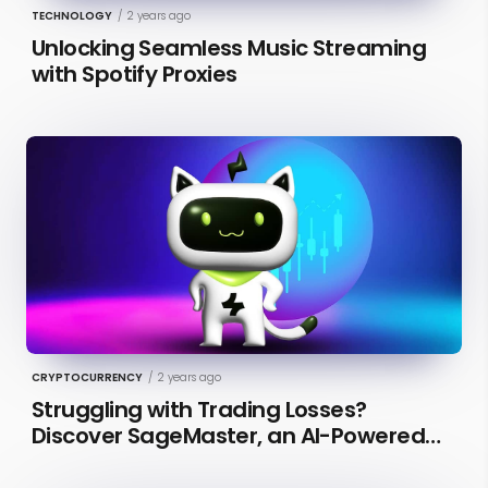
TECHNOLOGY
/
2 years ago
Unlocking Seamless Music Streaming
with Spotify Proxies
CRYPTOCURRENCY
/
2 years ago
Struggling with Trading Losses?
Discover SageMaster, an AI-Powered
Educational Tool for Market Insights