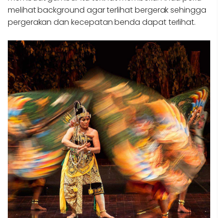
melihat background agar terlihat bergerak sehingga
pergerakan dan kecepatan benda dapat terlihat.