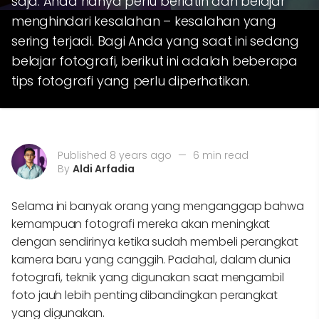
saja. Anda hanya perlu berlatih dan belajar
menghindari kesalahan – kesalahan yang
sering terjadi. Bagi Anda yang saat ini sedang
belajar fotografi, berikut ini adalah beberapa
tips fotografi yang perlu diperhatikan.
Published 8 years ago
—
6 min read
By
Aldi Arfadia
Selama ini banyak orang yang menganggap bahwa
kemampuan fotografi mereka akan meningkat
dengan sendirinya ketika sudah membeli perangkat
kamera baru yang canggih. Padahal, dalam dunia
fotografi, teknik yang digunakan saat mengambil
foto jauh lebih penting dibandingkan perangkat
yang digunakan.