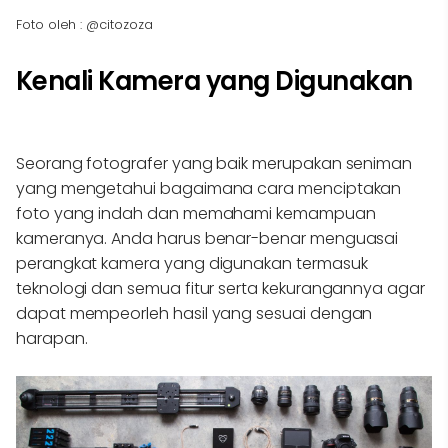
Foto oleh : @citozoza
Kenali Kamera yang Digunakan
Seorang fotografer yang baik merupakan seniman
yang mengetahui bagaimana cara menciptakan
foto yang indah dan memahami kemampuan
kameranya. Anda harus benar-benar menguasai
perangkat kamera yang digunakan termasuk
teknologi dan semua fitur serta kekurangannya agar
dapat mempeorleh hasil yang sesuai dengan
harapan.