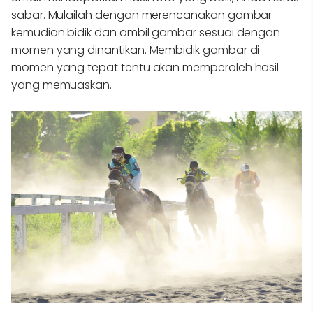
sabar. Mulailah dengan merencanakan gambar
kemudian bidik dan ambil gambar sesuai dengan
momen yang dinantikan. Membidik gambar di
momen yang tepat tentu akan memperoleh hasil
yang memuaskan.