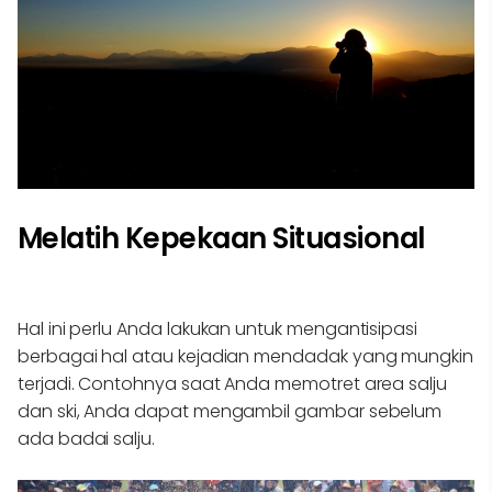
Melatih Kepekaan Situasional
Hal ini perlu Anda lakukan untuk mengantisipasi
berbagai hal atau kejadian mendadak yang mungkin
terjadi. Contohnya saat Anda memotret area salju
dan ski, Anda dapat mengambil gambar sebelum
ada badai salju.