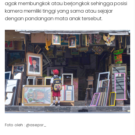
agak membungkok atau berjongkok sehingga posisi
kamera memiliki tinggi yang sama atau sejajar
dengan pandangan mata anak tersebut.
Foto oleh : @asepsr_