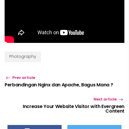
Photography
Prev article
Perbandingan Nginx dan Apache, Bagus Mana ?
Next article
Increase Your Website Visitor with Evergreen
Content