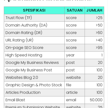
SPESIFIKASI
SATUAN
JUMLAH
Trust Flow (TF)
score
>25
Domain Authority (DA)
score
>50
Domain Rating (DR)
score
>60
URL Rating (UR)
score
>40
On-page SEO Score
score
>95
High Speed Hosting
year
1
Google My Business Reviews
post
20
Google My Business Post
post
100
Websites Blog 2.0
website
20
Graphic Design & Photo Stock
file
100
Articles Production
article
100
Email Blast
email
50.000
Premium Submission Website
website
25