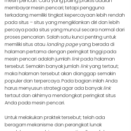
mesin pencari. Cara yang paling praktis adalah
membayar mesin pencari; tetapi pengguna
terkadang memiliki tingkat kepercayaan lebih rendah
pada situs – situs yang mengiklankan diri dan lebih
percaya pada situs yang muncul secara normal dari
proses pencarian. Salah satu kunci penting untuk
memiliki situs atau
landing page
yang berada di
halaman pertama dengan peringkat tinggi pada
mesin pencari adalah jumlah
link
pada halaman
tersebut. Semakin banyak jumlah
link
yang tertaut;
maka halaman tersebut akan dianggap semakin
populer dan terpercaya. Pada bagian inilah Anda
harus menyusun strategi agar ada banyak
link
tertaut dan akhirnya mendongkat peringkat situs
Anda pada mesin pencari.
Untuk melakukan praktek tersebut; telah ada
beragam mekanisme dan perangkat lunak