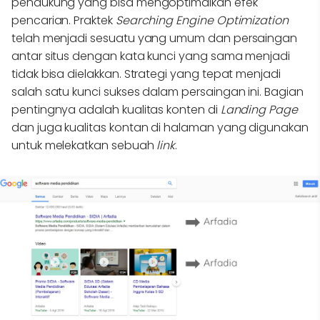
pendukung yang bisa mengoptimalkan efek
pencarian. Praktek
Searching Engine Optimization
telah menjadi sesuatu yang umum dan persaingan
antar situs dengan kata kunci yang sama menjadi
tidak bisa dielakkan. Strategi yang tepat menjadi
salah satu kunci sukses dalam persaingan ini. Bagian
pentingnya adalah kualitas konten di
Landing Page
dan juga kualitas kontan di halaman yang digunakan
untuk melekatkan sebuah
link
.