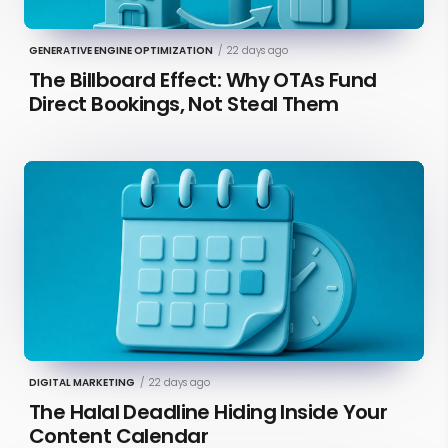
GENERATIVE ENGINE OPTIMIZATION
/
22 days ago
The Billboard Effect: Why OTAs Fund
Direct Bookings, Not Steal Them
DIGITAL MARKETING
/
22 days ago
The Halal Deadline Hiding Inside Your
Content Calendar