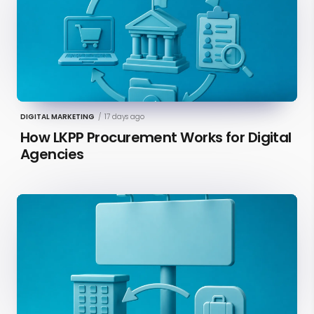
DIGITAL MARKETING
/
17 days ago
How LKPP Procurement Works for Digital
Agencies