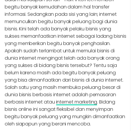
begitu banyak kemudahan dalam hal transfer
informasi. Sedangkan pada sisi yang lain; internet
memunculkan begitu banyak peluang bagi dunia
bisnis. Kini telah ada banyak pelaku bisnis yang
sukses memanfaatkan internet sebagai ladang bisnis
yang memberikan begitu banyak penghasilan.
Apakah sudah terlambat untuk memulai bisnis di
dunia internet mengingat telah ada banyak orang
yang sukses di bidang bisnis tersebut? Tentu saja
belum karena masih ada begitu banyak peluang
yang bisa dimanfaatkan dari bisnis di dunia internet.
Salah satu yang masih membuka peluang besar di
dunia bisnis berbasis internet adalah pemasaran
berbasis internet atau
internet marketing
. Bidang
bisnis online ini sangat fleksibel dan menyimpan
begitu banyak peluang yang mungkin dimanfaatkan
oleh siapapun yang berani mencoba.