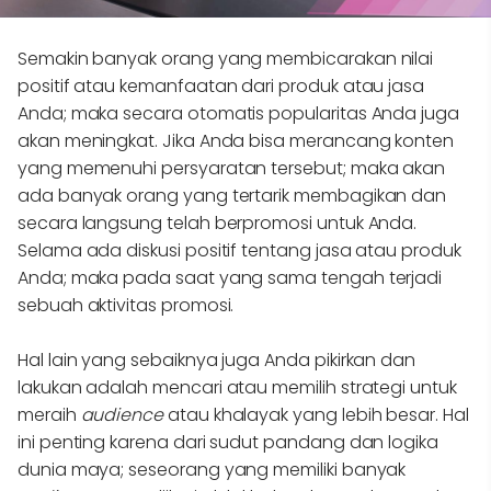
Semakin banyak orang yang membicarakan nilai
positif atau kemanfaatan dari produk atau jasa
Anda; maka secara otomatis popularitas Anda juga
akan meningkat. Jika Anda bisa merancang konten
yang memenuhi persyaratan tersebut; maka akan
ada banyak orang yang tertarik membagikan dan
secara langsung telah berpromosi untuk Anda.
Selama ada diskusi positif tentang jasa atau produk
Anda; maka pada saat yang sama tengah terjadi
sebuah aktivitas promosi.
Hal lain yang sebaiknya juga Anda pikirkan dan
lakukan adalah mencari atau memilih strategi untuk
meraih
audience
atau khalayak yang lebih besar. Hal
ini penting karena dari sudut pandang dan logika
dunia maya; seseorang yang memiliki banyak