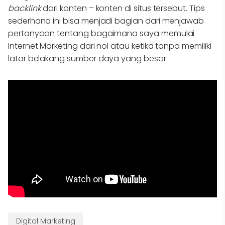
backlink
dari konten – konten di situs tersebut. Tips
sederhana ini bisa menjadi bagian dari menjawab
pertanyaan tentang bagaimana saya memulai
Internet Marketing dari nol atau ketika tanpa memiliki
latar belakang sumber daya yang besar.
Digital Marketing