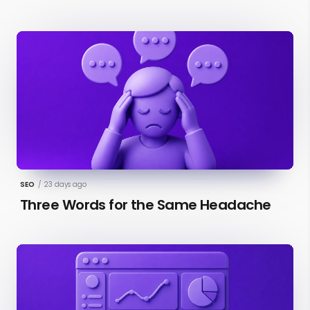
SEO
/
23 days ago
Three Words for the Same Headache