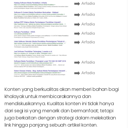
Konten yang berkualitas akan memberi bahan bagi
khalayak untuk membicarakannya dan
mendiskusikannya. Kualitas konten ini tidak hanya
dari segi isi yang menarik dan bermanfaat; tetapi
juga berkaitan dengan strategi dalam melekatkan
link hingga panjang sebuah artikel konten.