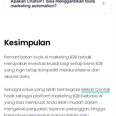
Apakah ChatGPT bisa menggantikan tools
membantu pengukuran ini.
marketing automation?
Indonesia, integrasi resmi dengan WhatsApp Business
API, dan local customer support. Ini sangat penting
Tidak sepenuhnya. ChatGPT sangat baik untuk content
untuk bisnis yang melayani pelanggan lokal.
creation, brainstorming strategi, dan copywriting.
Namun, untuk automasi campaign, lead scoring, CRM,
dan ABM, Anda tetap memerlukan platform khusus
Kesimpulan
seperti HubSpot, Salesforce, atau Mekari Qontak.
Pemanfaatan tools AI marketing B2B terbaik
merupakan investasi krusial bagi setiap bisnis B2B
yang ingin tetap kompetitif melalui efisiensi dan
akurasi data.
Sebagai solusi yang telah terintegrasi,
Mekari Qontak
hadir sebagai platform marketing B2B berbasis AI
yang bisa membuat Anda lebih mudah dalam
mengelola penjualan, layanan pelanggan, hingga
kampanye pemasaran hanya dalam satu