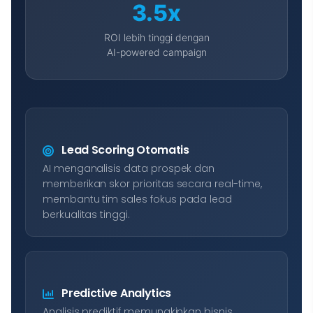
3.5x
ROI lebih tinggi dengan
AI-powered campaign
Lead Scoring Otomatis
AI menganalisis data prospek dan
memberikan skor prioritas secara real-time,
membantu tim sales fokus pada lead
berkualitas tinggi.
Predictive Analytics
Analisis prediktif memungkinkan bisnis