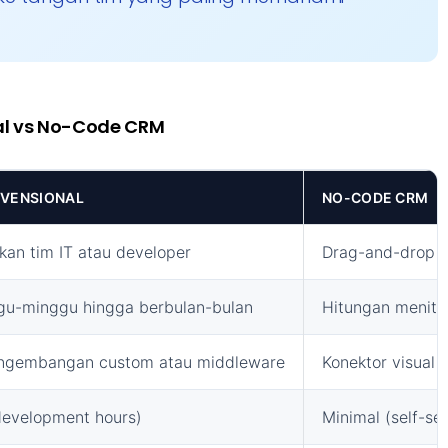
l vs No-Code CRM
VENSIONAL
NO-CODE CRM
an tim IT atau developer
Drag-and-drop ol
gu-minggu hingga berbulan-bulan
Hitungan menit 
engembangan custom atau middleware
Konektor visual 
development hours)
Minimal (self-ser