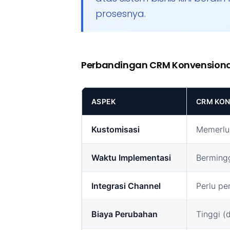
prosesnya.
Perbandingan CRM Konvensiona
ASPEK
CRM KON
Kustomisasi
Memerluk
Waktu Implementasi
Berming
Integrasi Channel
Perlu p
Biaya Perubahan
Tinggi (