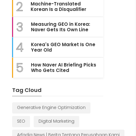
2
Machine-Translated
Korean Is a Disqualifier
3
Measuring GEO in Korea:
Naver Gets Its Own Line
4
Korea's GEO Market Is One
Year Old
5
How Naver AI Briefing Picks
Who Gets Cited
Tag Cloud
Generative Engine Optimization
SEO
Digital Marketing
Arfadia News | Berita Tentang Perusahaan Kami