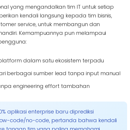
al yang mengandalkan tim IT untuk setiap
ikan kendali langsung kepada tim bisnis,
ustomer service, untuk membangun dan
a mandiri. Kemampuannya pun melampaui
 pengguna:
s platform dalam satu ekosistem terpadu
ri berbagai sumber lead tanpa input manual
 tanpa engineering effort tambahan
0% aplikasi enterprise baru diprediksi
low-code/no-code, pertanda bahwa kendali
lih ke tangan tim yang paling memahami