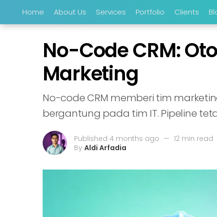
Home
About Us
Services
Portfolio
Clients
Bl
No-Code CRM: Oto
Marketing
No-code CRM memberi tim marketing
bergantung pada tim IT. Pipeline tet
Published 4 months ago
—
12 min read
By
Aldi Arfadia