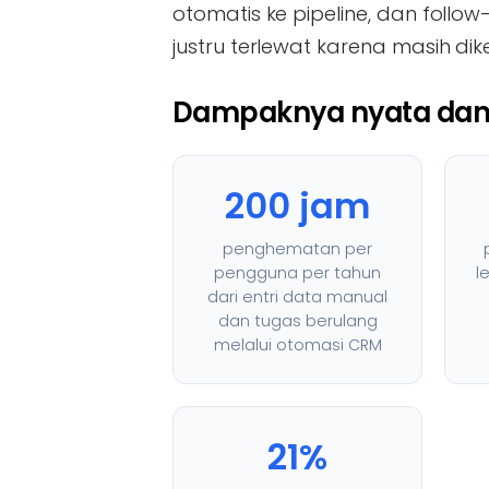
otomatis ke pipeline, dan follo
justru terlewat karena masih di
Dampaknya nyata dan 
200 jam
penghematan per
pengguna per tahun
l
dari entri data manual
dan tugas berulang
melalui otomasi CRM
21%