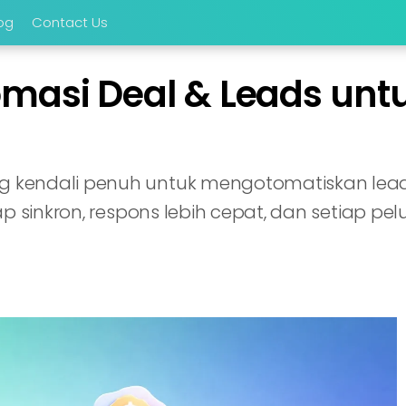
og
Contact Us
masi Deal & Leads unt
 kendali penuh untuk mengotomatiskan lead,
ap sinkron, respons lebih cepat, dan setiap pe