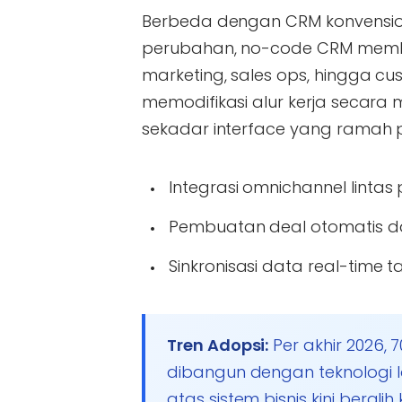
Berbeda dengan CRM konvension
perubahan, no-code CRM member
marketing, sales ops, hingga c
memodifikasi alur kerja secar
sekadar interface yang ramah
Integrasi omnichannel linta
Pembuatan deal otomatis da
Sinkronisasi data real-time
Tren Adopsi:
Per akhir 2026, 7
dibangun dengan teknologi 
atas sistem bisnis kini bera