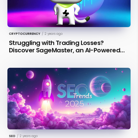
CRYPTOCURRENCY
/
2 years ago
Struggling with Trading Losses?
Discover SageMaster, an AI-Powered
Educational Tool for Market Insights
SEO
/
2 years ago