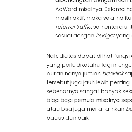
dibandingkan dengan iklan b
AdWord misalnya. Selama h
masih aktif, maka selama i
referral traffic
, sementara un
sesuai dengan
budget
yang d
Nah, diatas dapat dilihat fung
yang perlu diketahui lagi meng
bukan hanya jumlah
backlink
saj
tersebut juga jauh lebih pentin
sebenarnya sangat banyak seka
blog bagi pemula misalnya sep
atau bisa juga menanamkan
ba
bagus dan baik.