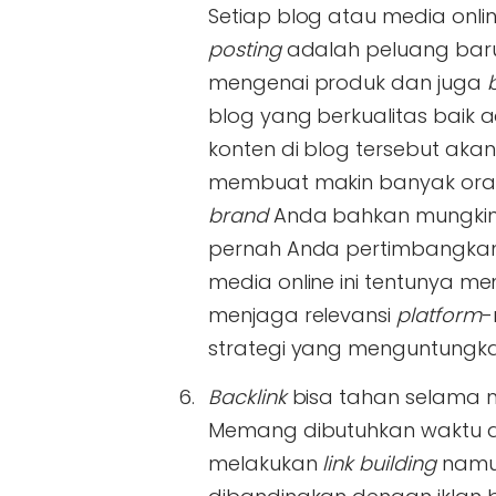
Setiap blog atau media onl
posting
adalah peluang baru
mengenai produk dan juga
blog yang berkualitas baik
konten di blog tersebut aka
membuat makin banyak orang
brand
Anda bahkan mungkin 
pernah Anda pertimbangkan 
media online ini tentunya m
menjaga relevansi
platform
-
strategi yang menguntungka
Backlink
bisa tahan selama 
Memang dibutuhkan waktu da
melakukan
link building
namun