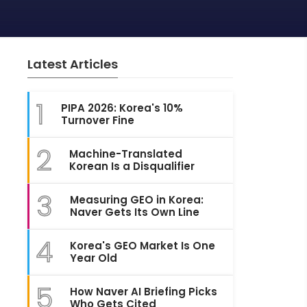
Latest Articles
1
PIPA 2026: Korea's 10%
Turnover Fine
2
Machine-Translated
Korean Is a Disqualifier
3
Measuring GEO in Korea:
Naver Gets Its Own Line
4
Korea's GEO Market Is One
Year Old
5
How Naver AI Briefing Picks
Who Gets Cited