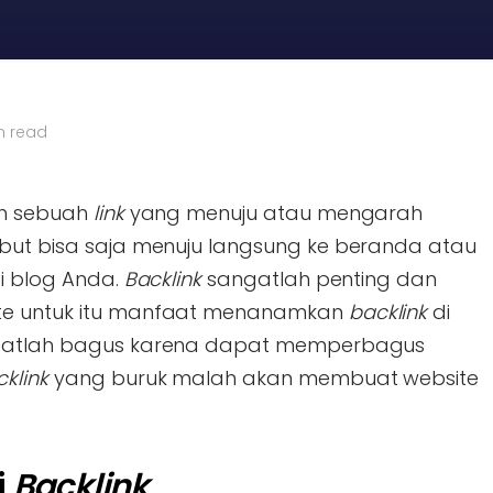
n read
h sebuah
link
yang menuju atau mengarah
but bisa saja menuju langsung ke beranda atau
di blog Anda.
Backlink
sangatlah penting dan
ite untuk itu manfaat menanamkan
backlink
di
angatlah bagus karena dapat memperbagus
klink
yang buruk malah akan membuat website
i
Backlink