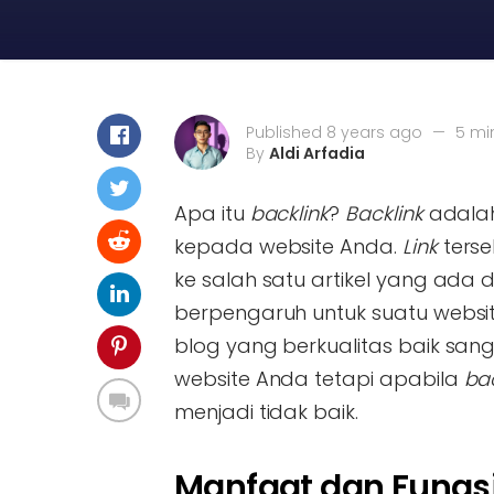
Published 8 years ago
—
5 mi
By
Aldi Arfadia
Apa itu
backlink
?
Backlink
adala
kepada website Anda.
Link
terse
ke salah satu artikel yang ada 
berpengaruh untuk suatu webs
blog yang berkualitas baik s
website Anda tetapi apabila
bac
menjadi tidak baik.
Manfaat dan Fungs