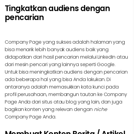
Tingkatkan audiens dengan
pencarian
Company Page yang sukses adalah halaman yang
bisa menarik lebih banyak audiens baik yang
didapatkan dari hasil pencarian melalui LinkedIn atau
dari mesin pencari yang lainnya seperti Google.
Untuk bisa meningkatkan audiens dengan pencarian
ada beberapa hal yang bisa Anda lakukan. Di
antaranya adalah memasukkan kata kunci pada
profil perusahaan, membangun tautan ke Company
Page Anda dari situs atau blog yang lain, dan juga
bagikan konten yang relevan dengan
niche
Company Page Anda.