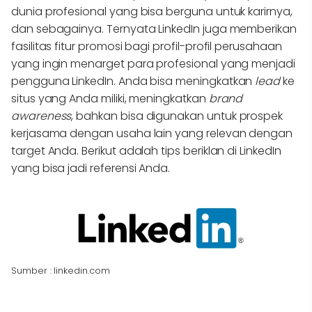
dunia profesional yang bisa berguna untuk karirnya,
dan sebagainya. Ternyata LinkedIn juga memberikan
fasilitas fitur promosi bagi profil-profil perusahaan
yang ingin menarget para profesional yang menjadi
pengguna LinkedIn. Anda bisa meningkatkan
lead
ke
situs yang Anda miliki, meningkatkan
brand
awareness
, bahkan bisa digunakan untuk prospek
kerjasama dengan usaha lain yang relevan dengan
target Anda. Berikut adalah tips beriklan di LinkedIn
yang bisa jadi referensi Anda.
Sumber : linkedin.com