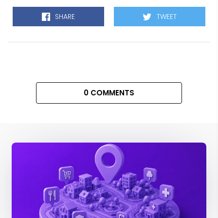
SHARE
TWEET
0 COMMENTS