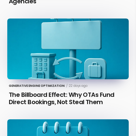
Agencies
GENERATIVE ENGINE OPTIMIZATION
/
22 days ago
The Billboard Effect: Why OTAs Fund
Direct Bookings, Not Steal Them