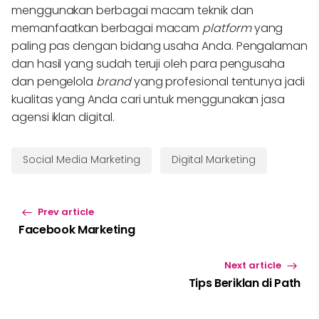
menggunakan berbagai macam teknik dan
memanfaatkan berbagai macam
platform
yang
paling pas dengan bidang usaha Anda. Pengalaman
dan hasil yang sudah teruji oleh para pengusaha
dan pengelola
brand
yang profesional tentunya jadi
kualitas yang Anda cari untuk menggunakan jasa
agensi iklan digital.
Social Media Marketing
Digital Marketing
Prev article
Facebook Marketing
Next article
Tips Beriklan di Path