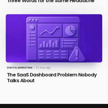
Three Words for the Same Headache
DIGITAL MARKETING
/
23 days ago
The SaaS Dashboard Problem Nobody
Talks About