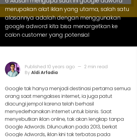
6 Alasan mengapa saat ini google adword
merupakan alat iklan yang utama, salah satu
alasannya adalah dengan menggunakan
google adword kita bisa menargetkan ke
calon customer yang potensial
Published 10 years ago
—
2 min read
By
Aldi Arfadia
Google tak hanya menjadi destinasi pertama semua
orang saat mengakses internet, ia juga patut
diacungi jempol karena telah berhasil
menyederhanakan internet untuk bisnis. Saat
menyebutkan iklan online, tak akan lengkap tanpa
Google Adwords. Diluncurkan pada 2013, berkat
Google Adwords, iklan kini tak terbatas pada