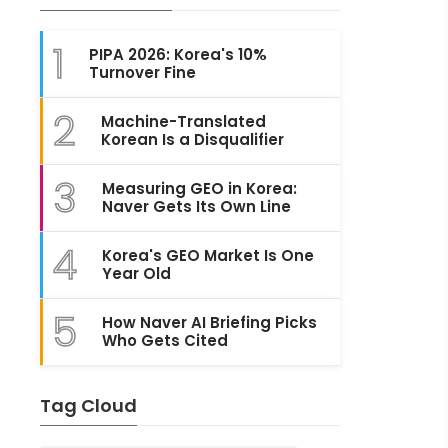
1
PIPA 2026: Korea's 10%
Turnover Fine
2
Machine-Translated
Korean Is a Disqualifier
3
Measuring GEO in Korea:
Naver Gets Its Own Line
4
Korea's GEO Market Is One
Year Old
5
How Naver AI Briefing Picks
Who Gets Cited
Tag Cloud