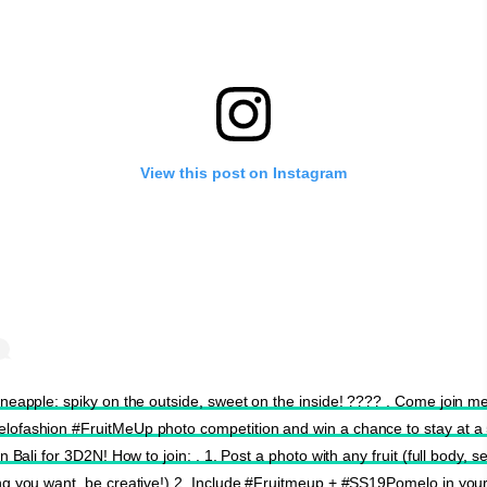
View this post on Instagram
ineapple: spiky on the outside, sweet on the inside! ???? . Come join me
ofashion #FruitMeUp photo competition and win a chance to stay at a 
in Bali for 3D2N! How to join: . 1. Post a photo with any fruit (full body, sel
ng you want, be creative!) 2. Include #Fruitmeup + #SS19Pomelo in you