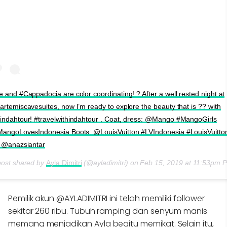
 and #Cappadocia are color coordinating! ? After a well rested night at
rtemiscavesuites, now I’m ready to explore the beauty that is ?? with
ndahtour! #travelwithindahtour . Coat, dress: @Mango #MangoGirls
angoLovesIndonesia Boots: @LouisVuitton #LVIndonesia #LouisVuitto
 @anazsiantar
post shared by
Ayla Dimitri
(@ayladimitri) on
Feb 15, 2019 at 11:53pm 
Pemilik akun @AYLADIMITRI ini telah memiliki follower
sekitar 260 ribu. Tubuh ramping dan senyum manis
memang menjadikan Ayla begitu memikat. Selain itu,