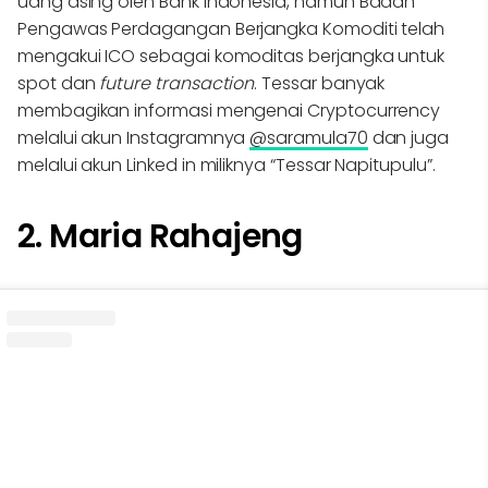
uang asing oleh Bank Indonesia, namun Badan
Pengawas Perdagangan Berjangka Komoditi telah
mengakui ICO sebagai komoditas berjangka untuk
spot dan
future
transaction
. Tessar banyak
membagikan informasi mengenai Cryptocurrency
melalui akun Instagramnya
@saramula70
dan juga
melalui akun Linked in miliknya “Tessar Napitupulu”.
2. Maria Rahajeng