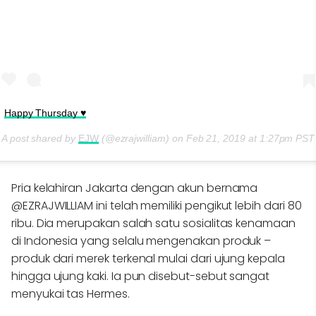
Happy Thursday ♥️
A post shared by
EJW
(@ezrajwilliam) on
Feb 21, 2019 at 1:27pm PST
Pria kelahiran Jakarta dengan akun bernama
@EZRAJWILLIAM ini telah memiliki pengikut lebih dari 80
ribu. Dia merupakan salah satu sosialitas kenamaan
di Indonesia yang selalu mengenakan produk –
produk dari merek terkenal mulai dari ujung kepala
hingga ujung kaki. Ia pun disebut-sebut sangat
menyukai tas Hermes.