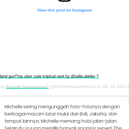
View this post on Instagram
land gurl?my uber cute tropical vest by @calla.atelier ?
d by
Michelle Pangemanan?
(@michellepangemanan) on
Jan 18, 2019 
Michelle sering mengunggah foto-fotonya dengan
berbagai macam latar mulai dari Bali, Jakarta, dan
tempat lainnya. Michelle memang hobi jalan-jalan.
Selain itu ia juga memiliki banyak sponsor seperti The