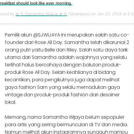
eakfast should look like ever morning.
hared by
★彡 Samantha Wijaya ★彡
(@sjwijaya) on
Jan 20, 2019 at 5
Pemilik akun @SJWIJAYA ini merupakan salah satu co-
founder dari Rose All Day. Samantha telah dikaruniai 2
orang putri yaitu Belle dan Riley. Salah satu daya tarik
utama dari Samantha adalah wajahnya yang selalu
terlihat halus bercahaya dengan balutan produk-
produk Rose All Day. Selain keahlianya di bidang
kecantikan, para pengikutnya juga dapat melihat
gaya fashion Sam yang selalu memadukan gaya
vintage dan produk-produk fashion dari desainer
lokal.
Memang, nama Samantha Wijaya belum sepopuler
para artis yang sering bermunculan di TV dan media.
Namun melihat akun Instagramnya sungguh mampu