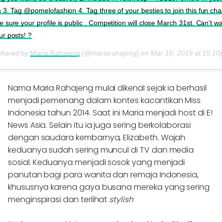
 3. Tag @pomelofashion 4. Tag three of your besties to join this fun cha
 sure your profile is public . Competition will close March 31st. Can’t wa
ur posts! ?
shared by
Maria Rahajeng
(@mariarahajeng) on
Mar 10, 2019 at 10:1
Nama Maria Rahajeng mulai dikenal sejak ia berhasil
menjadi pemenang dalam kontes kacantikan Miss
Indonesia tahun 2014. Saat ini Maria menjadi host di E!
News Asia. Selain itu ia juga sering berkolaborasi
dengan saudara kembarnya, Elizabeth. Wajah
keduanya sudah sering muncul di TV dan media
sosial. Keduanya menjadi sosok yang menjadi
panutan bagi para wanita dan remaja Indonesia,
khususnya karena gaya busana mereka yang sering
menginspirasi dan terlihat
stylish