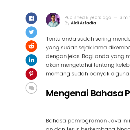
Published 8 years ago
—
3 mi
By
Aldi Arfadia
Tentu anda sudah sering men
yang sudah sejak lama dikemba
dengan jelas. Bagi anda yang
akan mengetahui tentang kel
memang sudah banyak digunakan
Mengenai Bahasa 
Bahasa pemrograman Java ini
an dan terus berkembang hingg