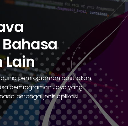
ava
 Bahasa
 Lain
dunia pemrograman pasti akan
hasa pemrograman Java yang
a berbagai jenis aplikasi.