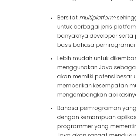
Bersifat
multiplatform
sehing
untuk berbagai jenis platfor
banyaknya developer sert
basis bahasa pemrograman
Lebih mudah untuk dikemban
menggunakan Java sebaga
akan memiliki potensi besar 
memberikan kesempatan mud
mengembangkan aplikasinya m
Bahasa pemrograman yang d
dengan kemampuan aplikasi 
programmer yang mementin
Java akan sangat mendukung