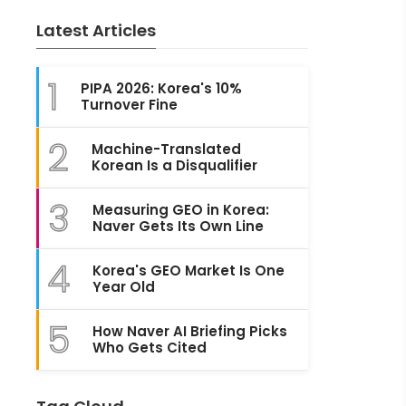
Latest Articles
1
PIPA 2026: Korea's 10%
Turnover Fine
2
Machine-Translated
Korean Is a Disqualifier
3
Measuring GEO in Korea:
Naver Gets Its Own Line
4
Korea's GEO Market Is One
Year Old
5
How Naver AI Briefing Picks
Who Gets Cited