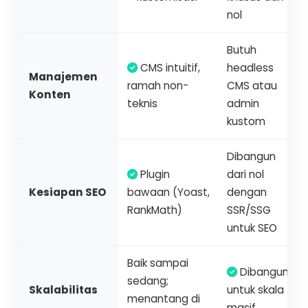
nol
Butuh
CMS intuitif,
headless
Manajemen
ramah non-
CMS atau
Konten
teknis
admin
kustom
Dibangun
Plugin
dari nol
Kesiapan SEO
bawaan (Yoast,
dengan
RankMath)
SSR/SSG
untuk SEO
Baik sampai
Dibangun
sedang;
Skalabilitas
untuk skala
menantang di
masif