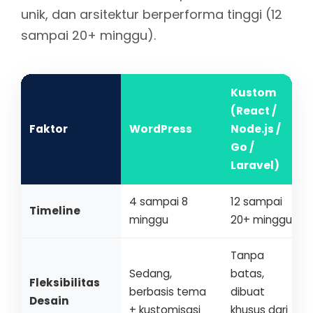
unik, dan arsitektur berperforma tinggi (12
sampai 20+ minggu).
Kustom
(React /
Faktor
WordPress
Node.js /
Go /
Laravel)
4 sampai 8
12 sampai
Timeline
minggu
20+ minggu
Tanpa
Sedang,
batas,
Fleksibilitas
berbasis tema
dibuat
Desain
+ kustomisasi
khusus dari