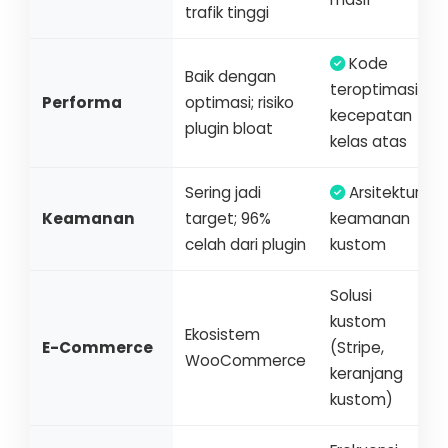
trafik tinggi
Kode
Baik dengan
teroptimasi,
Performa
optimasi; risiko
kecepatan
plugin bloat
kelas atas
Sering jadi
Arsitektur
Keamanan
target; 96%
keamanan
celah dari plugin
kustom
Solusi
kustom
Ekosistem
E-Commerce
(Stripe,
WooCommerce
keranjang
kustom)