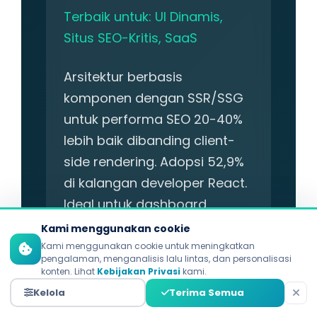
Terbaik untuk: UI Dinamis,
Situs SEO-Kritis, SaaS
Arsitektur berbasis
komponen dengan SSR/SSG
untuk performa SEO 20-40%
lebih baik dibanding client-
side rendering. Adopsi 52,9%
di kalangan developer React.
Ideal untuk dashboard,
portal, dan platform berbasis
Kami menggunakan cookie
konten.
Kami menggunakan cookie untuk meningkatkan
pengalaman, menganalisis lalu lintas, dan personalisasi
konten. Lihat
Kebijakan Privasi
kami.
Kelola
Terima Semua