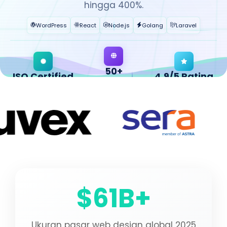
hingga 400%.
WordPress
React
Node.js
Golang
Laravel
50+
ISO Certified
4,9/5 Rating
Countries
QUALITY ASSURED
KEPUASAN KLIEN
GLOBAL OPERATION
$61B+
Ukuran pasar web design global 2025