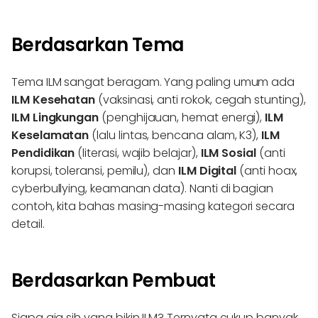
Berdasarkan Tema
Tema ILM sangat beragam. Yang paling umum ada
ILM Kesehatan
(vaksinasi, anti rokok, cegah stunting),
ILM Lingkungan
(penghijauan, hemat energi),
ILM
Keselamatan
(lalu lintas, bencana alam, K3),
ILM
Pendidikan
(literasi, wajib belajar),
ILM Sosial
(anti
korupsi, toleransi, pemilu), dan
ILM Digital
(anti hoax,
cyberbullying, keamanan data). Nanti di bagian
contoh, kita bahas masing-masing kategori secara
detail.
Berdasarkan Pembuat
Siapa aja sih yang bikin ILM? Ternyata cukup banyak