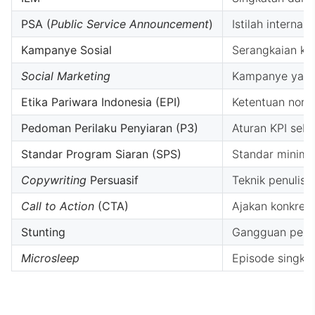
PSA (
Public Service Announcement
)
Istilah intern
Kampanye Sosial
Serangkaian ke
Social Marketing
Kampanye yang 
Etika Pariwara Indonesia (EPI)
Ketentuan norma
Pedoman Perilaku Penyiaran (P3)
Aturan KPI seb
Standar Program Siaran (SPS)
Standar minimu
Copywriting
Persuasif
Teknik penulisa
Call to Action
(CTA)
Ajakan konkret 
Stunting
Gangguan pertum
Microsleep
Episode singkat