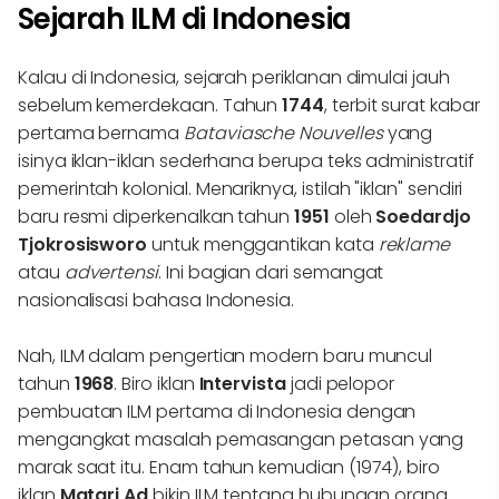
Sejarah ILM di Indonesia
Kalau di Indonesia, sejarah periklanan dimulai jauh
sebelum kemerdekaan. Tahun
1744
, terbit surat kabar
pertama bernama
Bataviasche Nouvelles
yang
isinya iklan-iklan sederhana berupa teks administratif
pemerintah kolonial. Menariknya, istilah "iklan" sendiri
baru resmi diperkenalkan tahun
1951
oleh
Soedardjo
Tjokrosisworo
untuk menggantikan kata
reklame
atau
advertensi
. Ini bagian dari semangat
nasionalisasi bahasa Indonesia.
Nah, ILM dalam pengertian modern baru muncul
tahun
1968
. Biro iklan
Intervista
jadi pelopor
pembuatan ILM pertama di Indonesia dengan
mengangkat masalah pemasangan petasan yang
marak saat itu. Enam tahun kemudian (1974), biro
iklan
Matari Ad
bikin ILM tentang hubungan orang