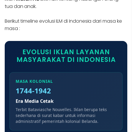
tua dan anak.
Berikut timeline evolusi ILM di Indonesia dari masa ke
masa :
EVOLUSI IKLAN LAYANAN
MASYARAKAT DI INDONESIA
MASA KOLONIAL
1744-1942
Era Media Cetak
Terbit Bataviasche Nouvelles. Iklan berupa teks
sederhana di surat kabar untuk informasi
administratif pemerintah kolonial Belanda.