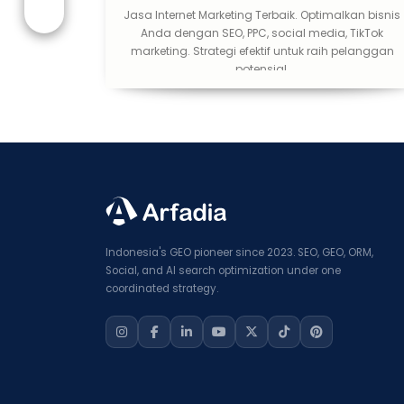
Jasa Internet Marketing Terbaik. Optimalkan bisnis
Anda dengan SEO, PPC, social media, TikTok
marketing. Strategi efektif untuk raih pelanggan
potensial.
Indonesia's GEO pioneer since 2023. SEO, GEO, ORM,
Social, and AI search optimization under one
coordinated strategy.