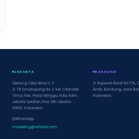
JAKARTA
BANDUNG
Gedung Cibis Nine, Lt. 11
Jl. Rajawali Barat No.77A, 
Jl. TB Simatupang No. 2. Kel. Cilandak
Andir, Bandung, Jawa Bar
Timur, Kec. Pasar Minggu, Kota Adm.
Indonesia.
Jakarta Selatan, Prov. DKI Jakarta.
12560. Indonesia
WhatsApp
marketing@arfadia.com