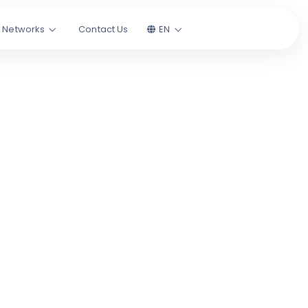
l Networks
Contact Us
EN