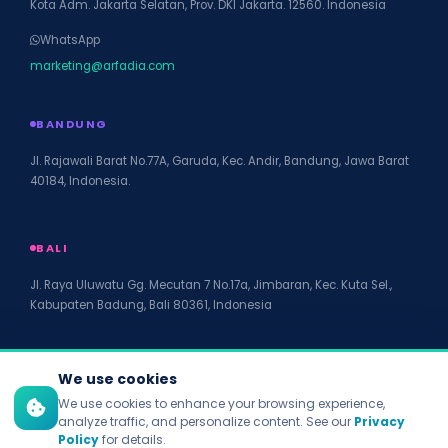
Kota Adm. Jakarta Selatan, Prov. DKI Jakarta. 12560. Indonesia
WhatsApp
marketing@arfadia.com
BANDUNG
Jl. Rajawali Barat No.77A, Garuda, Kec. Andir, Bandung, Jawa Barat
40184, Indonesia.
BALI
Jl. Raya Uluwatu Gg. Mecutan 7 No.17a, Jimbaran, Kec. Kuta Sel.,
Kabupaten Badung, Bali 80361, Indonesia
We use cookies
We use cookies to enhance your browsing experience,
© 2026 PT Arfadia Digital Indonesia. All rights reserved.
analyze traffic, and personalize content. See our
Privacy
Privacy Policy
Policy
for details.
Terms of Service
Disclaimer
Accessibility
Site Map