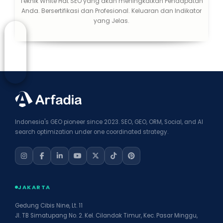
Teknik White Hat SEO yang akan meningkatkan Pendapatan
Anda. Bersertifikasi dan Profesional. Keluaran dan Indikator
yang Jelas.
Indonesia's GEO pioneer since 2023. SEO, GEO, ORM, Social, and AI
search optimization under one coordinated strategy.
JAKARTA
Gedung Cibis Nine, Lt. 11
Jl. TB Simatupang No. 2. Kel. Cilandak Timur, Kec. Pasar Minggu,