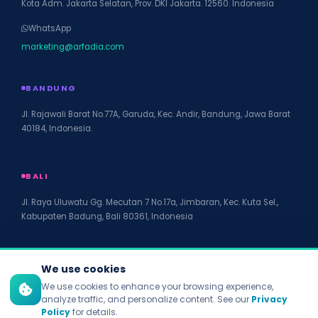
Kota Adm. Jakarta Selatan, Prov. DKI Jakarta. 12560. Indonesia
WhatsApp
marketing@arfadia.com
BANDUNG
Jl. Rajawali Barat No.77A, Garuda, Kec. Andir, Bandung, Jawa Barat
40184, Indonesia.
BALI
Jl. Raya Uluwatu Gg. Mecutan 7 No.17a, Jimbaran, Kec. Kuta Sel.,
Kabupaten Badung, Bali 80361, Indonesia
We use cookies
We use cookies to enhance your browsing experience,
© 2026 PT Arfadia Digital Indonesia. All rights reserved.
analyze traffic, and personalize content. See our
Privacy
Privacy Policy
Policy
for details.
Terms of Service
Disclaimer
Accessibility
Site Map