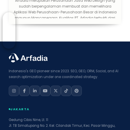
Arfadia merupakan Perusahaan Jasa Web Design yang
sudah berpengalaman membuat dan memelihara
Aplikasi Web Perusahaan-Perusahaan Besar di Indonesia
maupun Mancanegara. Kualitas PT. Arfadia terbukti dari
klien-klien yang memberikan testimonialnya terhadap
produk dan layanan kami. Desain web tidak hanya
mempertimbangkan karya seni yang tinggi, namun harus
dikombinasikan dengan teknologi, kecepatan akses,
terintegrasi dengan sosial media dan mesin pencari dan
desain responsif untuk semua perangkat.
Indonesia's GEO pioneer since 2023. SEO, GEO, ORM, Social, and AI
search optimization under one coordinated strategy.
JAKARTA
Gedung Cibis Nine, Lt. 11
Jl. TB Simatupang No. 2. Kel. Cilandak Timur, Kec. Pasar Minggu,