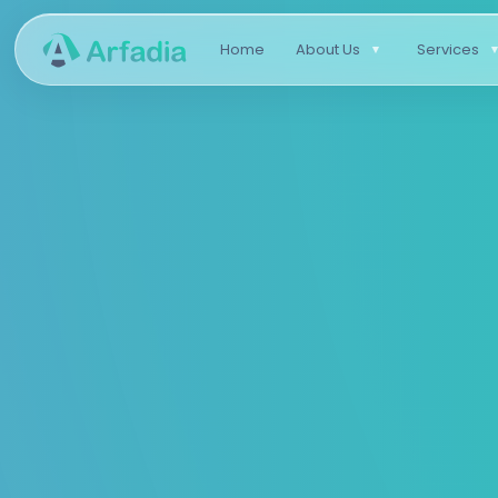
Home
About Us
Services